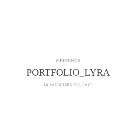
WEDDINGS
PORTFOLIO_LYRA
HOME
18 PAŹDZIERNIKA, 2019
FILMY ŚLUBNE
FOTOGRAFIA
O NAS