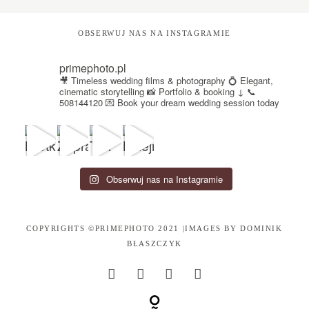
OBSERWUJ NAS NA INSTAGRAMIE
primephoto.pl
🎥 Timeless wedding films & photography
💍 Elegant,
cinematic storytelling
📸 Portfolio & booking ↓
📞
508144120
💌 Book your dream wedding session today
Obserwuj nas na Instagramie
COPYRIGHTS ©PRIMEPHOTO 2021 |IMAGES BY
DOMINIK
BŁASZCZYK