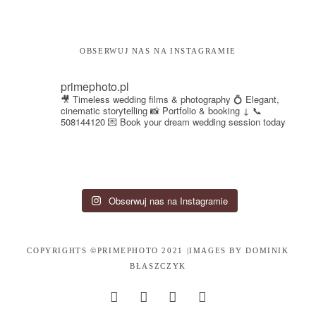
OBSERWUJ NAS NA INSTAGRAMIE
primephoto.pl
🎥 Timeless wedding films & photography
💍 Elegant,
cinematic storytelling
📸 Portfolio & booking ↓
📞
508144120
💌 Book your dream wedding session today
Obserwuj nas na Instagramie
COPYRIGHTS ©PRIMEPHOTO 2021 |IMAGES BY
DOMINIK
BŁASZCZYK