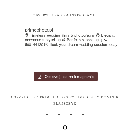
OBSERWUJ NAS NA INSTAGRAMIE
primephoto.pl
🎥 Timeless wedding films & photography
💍 Elegant,
cinematic storytelling
📸 Portfolio & booking ↓
📞
508144120
💌 Book your dream wedding session today
Obserwuj nas na Instagramie
COPYRIGHTS ©PRIMEPHOTO 2021 |IMAGES BY
DOMINIK
BŁASZCZYK