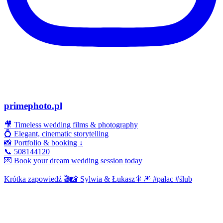
primephoto.pl
🎥 Timeless wedding films & photography
💍 Elegant, cinematic storytelling
📸 Portfolio & booking ↓
📞 508144120
💌 Book your dream wedding session today
Krótka zapowiedź 🎬📸 Sylwia & Łukasz🎇🎆 #pałac #ślub