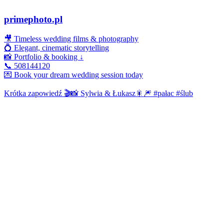
primephoto.pl
🎥 Timeless wedding films & photography
💍 Elegant, cinematic storytelling
📸 Portfolio & booking ↓
📞 508144120
💌 Book your dream wedding session today
Krótka zapowiedź 🎬📸 Sylwia & Łukasz🎇🎆 #pałac #ślub