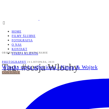
HOME
FILMY ŚLUBNE
FOTOGRAFIA
O NAS
KONTAKT
OBSERWUJ NAS NA INSTAGRAMIE
STREFA KLIENTA
PHOTOGRAPHY
24 LISTOPADA, 2023
Tag: #sesja Włochy
Włoska sesja zdjeciowa | Kinga & Wojtek
CONTINUE