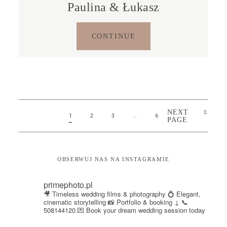
Paulina & Łukasz
CONTINUE
NEXT
1
2
3
…
6
PAGE
OBSERWUJ NAS NA INSTAGRAMIE
primephoto.pl
🎥 Timeless wedding films & photography
💍 Elegant,
cinematic storytelling
📸 Portfolio & booking ↓
📞
508144120
💌 Book your dream wedding session today