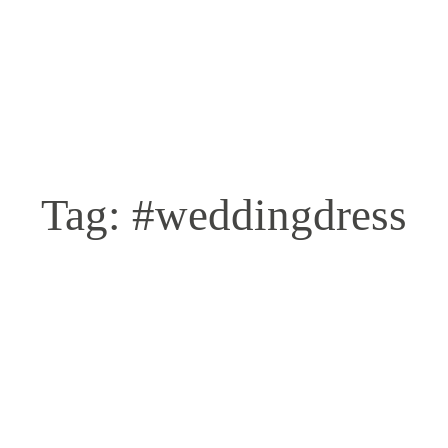
Tag: #weddingdress
HOME
FILMY ŚLUBNE
FOTOGRAFIA
O NAS