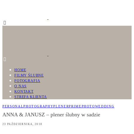
HOME
FILMY ŚLUBNE
FOTOGRAFIA
O NAS
KONTAKT
STREFA KLIENTA
PERSONAL
PHOTOGRAPHY
PLENER
PRIMEPHOTO
WEDDING
ANNA & JANUSZ – plener ślubny w sadzie
23 PAŹDZIERNIKA, 2018