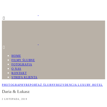
HOME
FILMY ŚLUBNE
FOTOGRAFIA
O NAS
KONTAKT
STREFA KLIENTA
PHOTOGRAPHY
REPORTAŻ ŚLUBNY
REZYDENCJA LUXURY HOTEL
Daria & Łukasz
2 LISTOPADA, 2019