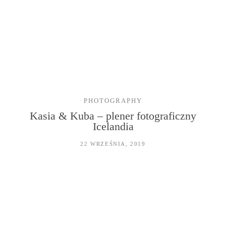
PHOTOGRAPHY
Kasia & Kuba – plener fotograficzny
Icelandia
HOME
22 WRZEŚNIA, 2019
FILMY ŚLUBNE
FOTOGRAFIA
O NAS