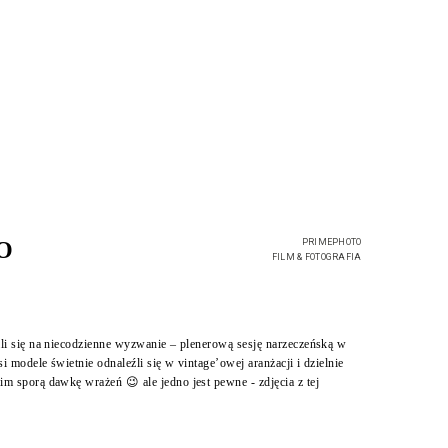
O
PRIMEPHOTO
FILM & FOTOGRAFIA
li się na niecodzienne wyzwanie – plenerową sesję narzeczeńską w
modele świetnie odnaleźli się w vintage’owej aranżacji i dzielnie
 sporą dawkę wrażeń 😉 ale jedno jest pewne - zdjęcia z tej