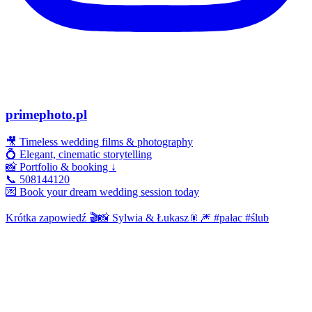
primephoto.pl
🎥 Timeless wedding films & photography
💍 Elegant, cinematic storytelling
📸 Portfolio & booking ↓
📞 508144120
💌 Book your dream wedding session today
Krótka zapowiedź 🎬📸 Sylwia & Łukasz🎇🎆 #pałac #ślub