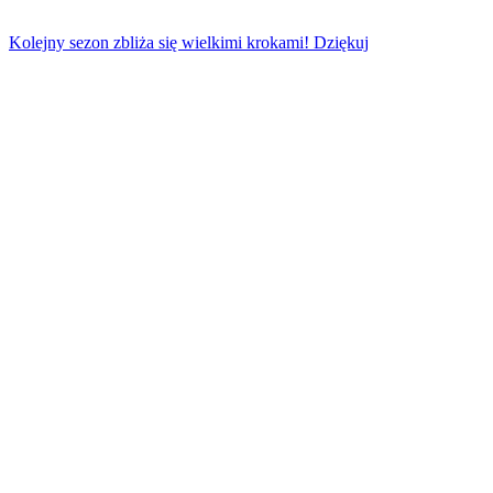
Kolejny sezon zbliża się wielkimi krokami! Dziękuj