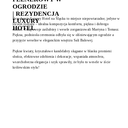
OGRODZIE
| REZYDENCJA
Rezydencja Luxury Hotel na Śląsku to miejsce niepowtarzalne, jedyne w
LUXURY
swoim rodzaju – idealna kompozycja komfortu, piękna i dobrego
HOTEL
smaku. Tutaj swoje zaślubiny i wesele zorganizowali Martyna i Tomasz.
Piękna, podniosła ceremonia odbyła się w olśniewającym ogrodzie a
przyjęcie weselne w eleganckim wnętrzu Sali Balowej.
Piękne kwiaty, kryształowe kandelabry skąpane w blasku promieni
słońca, efektowne zdobienia i dekoracje, wspaniała atmosfera,
wszechobecna elegancja i szyk sprawiły, że było to wesele w iście
królewskim stylu!